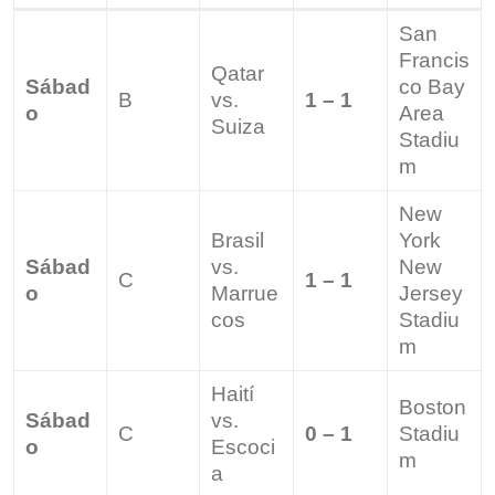
San
Francis
Qatar
Sábad
co Bay
B
vs.
1 – 1
o
Area
Suiza
Stadiu
m
New
Brasil
York
Sábad
vs.
New
C
1 – 1
o
Marrue
Jersey
cos
Stadiu
m
Haití
Boston
Sábad
vs.
C
0 – 1
Stadiu
o
Escoci
m
a