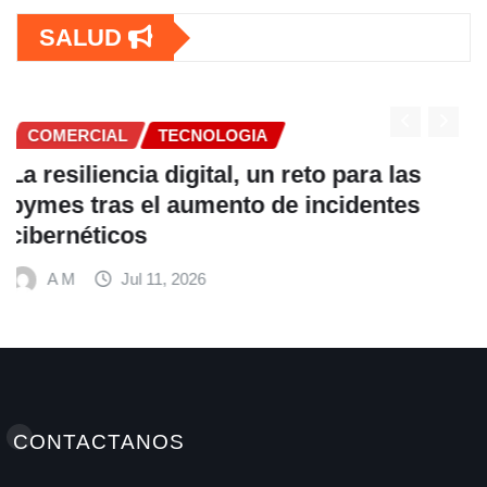
SALUD
COMERCIAL
Fundación Ficohsa fortalece la
alimentación escolar y promueve
hábitos saludables junto al Programa
Mundial de Alimentos y Nestlé
A M
Jul 9, 2026
CONTACTANOS