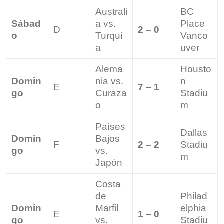
Australi
BC
Sábad
a vs.
Place
D
2 – 0
o
Turquí
Vanco
a
uver
Alema
Housto
Domin
nia vs.
n
E
7 – 1
go
Curaza
Stadiu
o
m
Países
Dallas
Domin
Bajos
F
2 – 2
Stadiu
go
vs.
m
Japón
Costa
de
Philad
Domin
Marfil
elphia
E
1 – 0
go
vs.
Stadiu