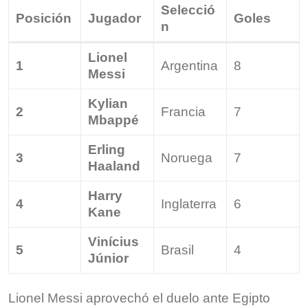
Selecció
Posición
Jugador
Goles
n
Lionel
1
Argentina
8
Messi
Kylian
2
Francia
7
Mbappé
Erling
3
Noruega
7
Haaland
Harry
4
Inglaterra
6
Kane
Vinícius
5
Brasil
4
Júnior
Lionel Messi aprovechó el duelo ante Egipto