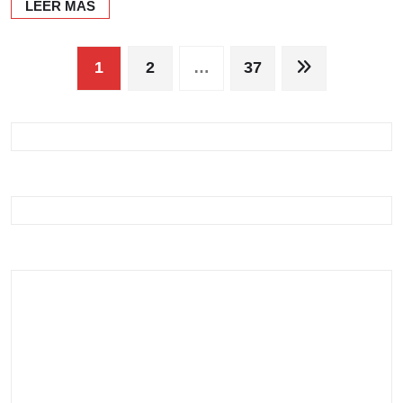
LEER MÁS
Paginación
1
2
…
37
de
entradas