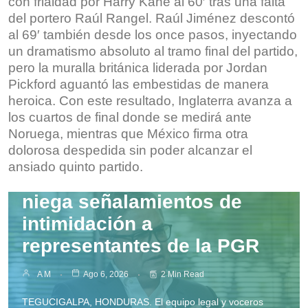
con frialdad por Harry Kane al 60′ tras una falta
del portero Raúl Rangel. Raúl Jiménez descontó
al 69′ también desde los once pasos, inyectando
un dramatismo absoluto al tramo final del partido,
pero la muralla británica liderada por Jordan
Pickford aguantó las embestidas de manera
heroica. Con este resultado, Inglaterra avanza a
los cuartos de final donde se medirá ante
Noruega, mientras que México firma otra
dolorosa despedida sin poder alcanzar el
Nacionales
ansiado quinto partido.
Juan Orlando Hernández
niega señalamientos de
intimidación a
representantes de la PGR
A M
Ago 6, 2026
2 Min Read
TEGUCIGALPA, HONDURAS. El equipo legal y voceros