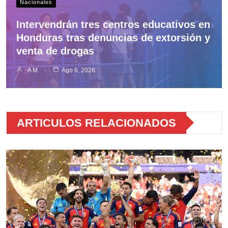
Nacionales
Intervendrán tres centros educativos en
Honduras tras denuncias de extorsión y
venta de drogas
A M
Ago 6, 2026
ARTICULOS RELACIONADOS