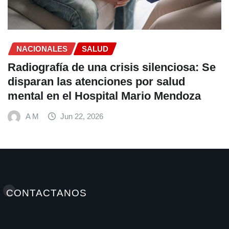
A M
Jun 22, 2026
CONTACTANOS
Elminutoinformativohn / Antonellamedioshn Grupo
INSTATEC