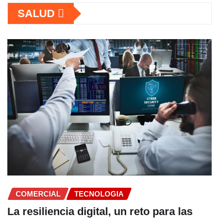
SALUD
COMERCIAL
Fundación Ficohsa fortalece la
alimentación escolar y promueve
hábitos saludables junto al Program
Mundial de Alimentos y Nestlé
A M
Jul 9, 2026
CONTACTANOS
s