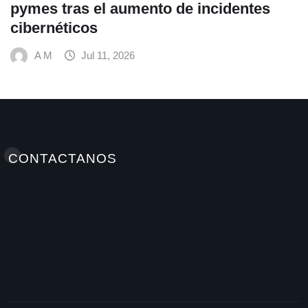
s
Elminutoinformativohn / Antonellamedioshn Grupo
INSTATEC