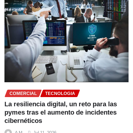
COMERCIAL
Fundación Ficohsa fortalece la
alimentación escolar y promueve
hábitos saludables junto al Prog
Mundial de Alimentos y Nestlé
A M
Jul 9, 2026
CONTACTANOS
 las
tes