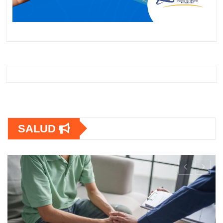
SALUD
SALUD
OPS lanza estrategia urgente para
frenar la Tuberculosis en personas con
VIH en América Latina