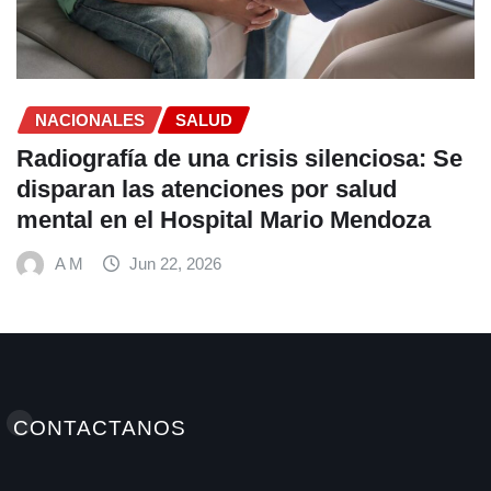
A M
Jun 22, 2026
CONTACTANOS
Elminutoinformativohn / Antonellamedioshn Grupo