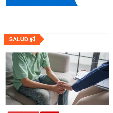
SALUD
SALUD
OPS lanza estrategia urgente para
frenar la Tuberculosis en personas co
VIH en América Latina
A M
Jun 22, 2026