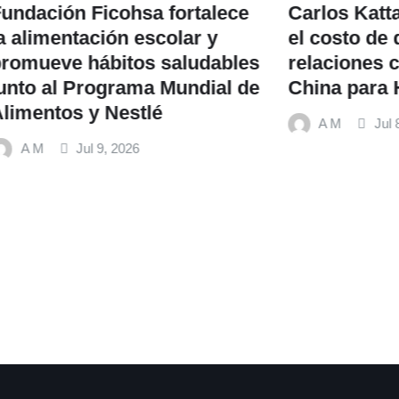
 Ficohsa fortalece
Carlos Kattan advier
tación escolar y
el costo de desapro
 hábitos saludables
relaciones comercia
Programa Mundial de
China para Hondura
 y Nestlé
A M
Jul 8, 2026
Jul 9, 2026