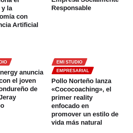
Responsable
 y la
nomía con
ncia Artificial
DIO
EMI STUDIO
EMPRESARIAL
nergy anuncia
 con el joven
Pollo Norteño lanza
hondureño de
«Cococoaching», el
 Jeray
primer reality
mo
enfocado en
promover un estilo de
vida más natural