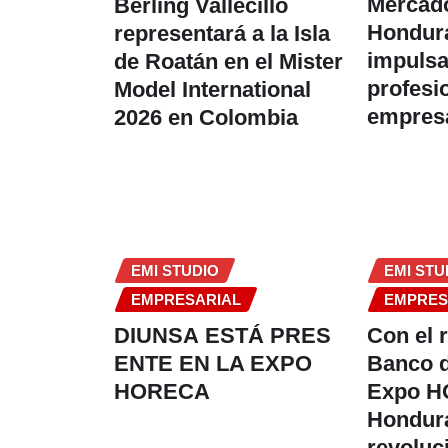
Mercad
Berling Vallecillo
Hondur
representará a la Isla
impulsa
de Roatán en el Mister
profesi
Model International
empresa
2026 en Colombia
EMI STUDIO
EMI STU
EMPRESARIAL
EMPRES
DIUNSA ESTÁ PRES
Con el 
ENTE EN LA EXPO
Banco d
HORECA
Expo 
Hondur
revoluc