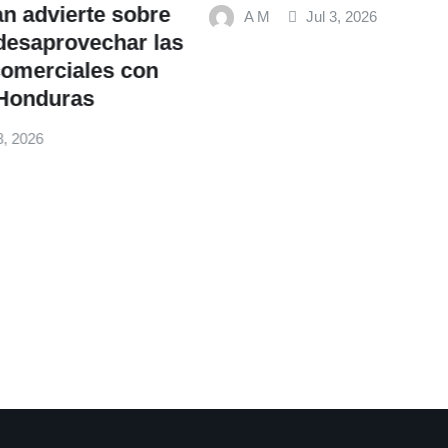
te sobre
A M
Jul 3, 2026
vechar las
les con
s