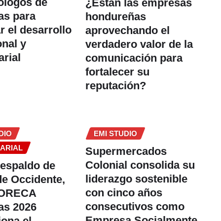
ólogos de
¿Están las empresas
as para
hondureñas
r el desarrollo
aprovechando el
onal y
verdadero valor de la
rial
comunicación para
fortalecer su
reputación?
DIO
EMI STUDIO
ARIAL
Supermercados
Colonial consolida su
respaldo de
liderazgo sostenible
e Occidente,
con cinco años
HORECA
consecutivos como
as 2026
Empresa Socialmente
iona el