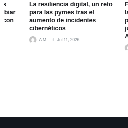
La resiliencia digital, un reto
Fundación
para las pymes tras el
la alimen
aumento de incidentes
promueve
cibernéticos
junto al 
Alimentos
A M
Jul 11, 2026
A M