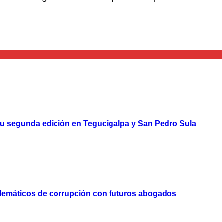
u segunda edición en Tegucigalpa y San Pedro Sula
blemáticos de corrupción con futuros abogados