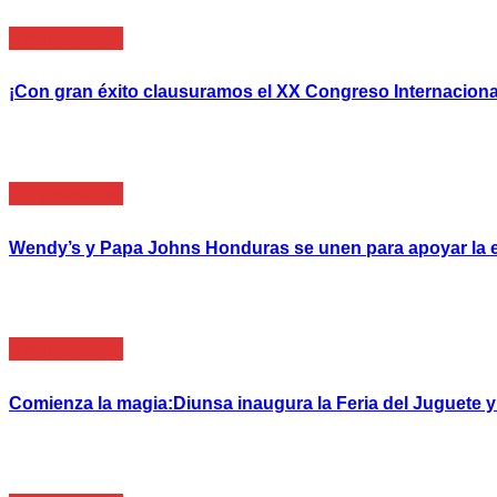
Empresarial
¡Con gran éxito clausuramos el XX Congreso Internacional
Empresarial
Wendy’s y Papa Johns Honduras se unen para apoyar la e
Empresarial
Comienza la magia:Diunsa inaugura la Feria del Juguete 