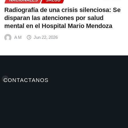
risis silenciosa: Se
OPS lanza estrategi
ones por salud
frenar la Tuberculo
tal Mario Mendoza
VIH en América Lati
A M
Jun 22, 2026
CONTACTANOS