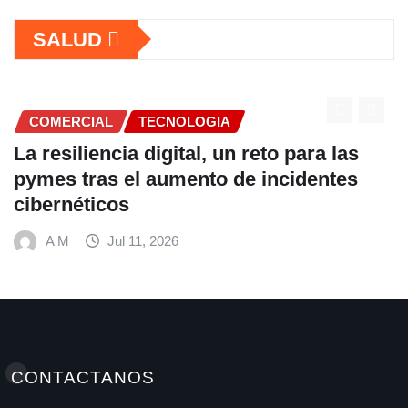
SALUD
COMERCIAL
s
Fundación Ficohsa fortalece la
s
alimentación escolar y promueve
hábitos saludables junto al Program
Mundial de Alimentos y Nestlé
A M
Jul 9, 2026
CONTACTANOS