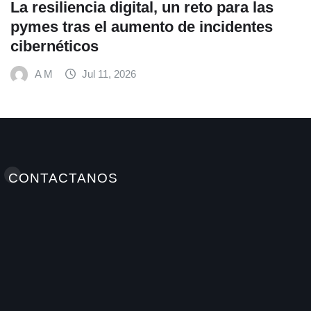
las
Fundación Ficohsa fortalece la
es
alimentación escolar y promueve
hábitos saludables junto al Progr
Mundial de Alimentos y Nestlé
A M
Jul 9, 2026
CONTACTANOS