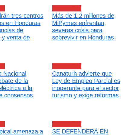
es
Nacionales
drán tres centros
Más de 1.2 millones de
os en Honduras
MiPymes enfrentan
uncias de
severas crisis para
n y venta de
sobrevivir en Honduras
es
Nacionales
 Nacional
Canaturh advierte que
ebate de la
Ley de Empleo Parcial es
léctrica a la
inoperante para el sector
e consensos
turismo y exige reformas
es
Nacionales
pical amenaza a
SE DEFENDERÁ EN