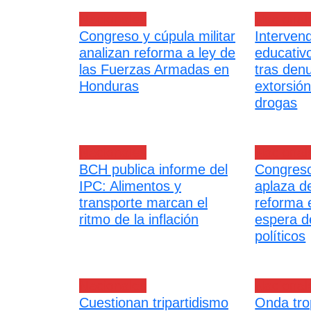
Nacionales
Nacional
Congreso y cúpula militar
Interven
analizan reforma a ley de
educativ
las Fuerzas Armadas en
tras den
Honduras
extorsió
drogas
Nacionales
Nacional
BCH publica informe del
Congreso
IPC: Alimentos y
aplaza d
transporte marcan el
reforma e
ritmo de la inflación
espera d
políticos
Nacionales
Nacional
Cuestionan tripartidismo
Onda tro