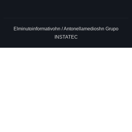
Elminutoinformativohn / Antonellamedioshn Grupo
INSTATEC