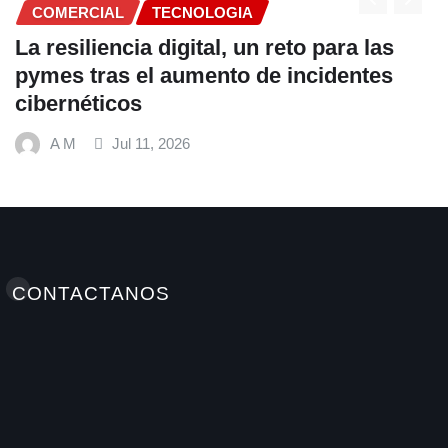
COMERCIAL
para las
Fundación Ficohsa fortalece l
identes
alimentación escolar y promu
hábitos saludables junto al P
Mundial de Alimentos y Nestl
A M
Jul 9, 2026
CONTACTANOS