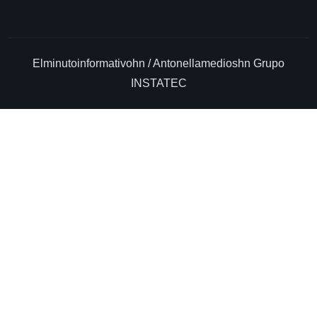
Elminutoinformativohn / Antonellamedioshn Grupo
INSTATEC