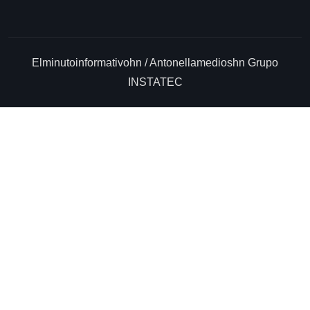
Elminutoinformativohn / Antonellamedioshn Grupo
INSTATEC