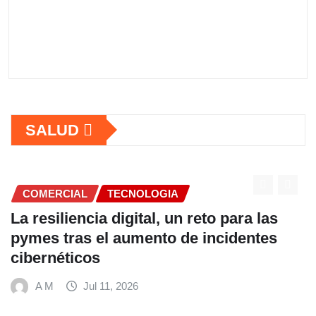
SALUD
COMERCIAL
las
Fundación Ficohsa fortalece la
tes
alimentación escolar y promueve
hábitos saludables junto al Progr
Mundial de Alimentos y Nestlé
A M
Jul 9, 2026