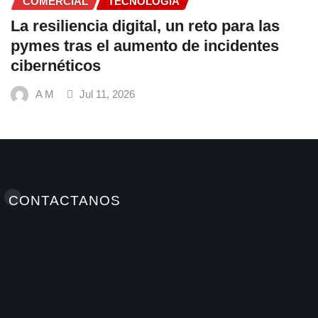
TECNOLOGIA
a digital, un reto para las
el aumento de incidentes
s
11, 2026
CONTACTANOS
Elminutoinformativohn / Antonellamedioshn Grupo
INSTATEC