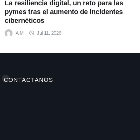
para las
Fundación Ficohsa fortalece la
identes
alimentación escolar y promu
hábitos saludables junto al P
Mundial de Alimentos y Nestlé
A M
Jul 9, 2026
CONTACTANOS