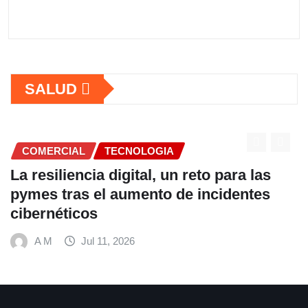
SALUD
COMERCIAL
a las
Fundación Ficohsa fortalece la
entes
alimentación escolar y promuev
hábitos saludables junto al Pro
Mundial de Alimentos y Nestlé
A M
Jul 9, 2026