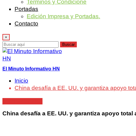
Terminos y Condicione
Portadas
Edición Impresa y Portadas.
Contacto
×
Buscar
El Minuto Informativo HN
Inicio
China desafía a EE. UU. y garantiza apoyo tot
Internacionales
China desafía a EE. UU. y garantiza apoyo total