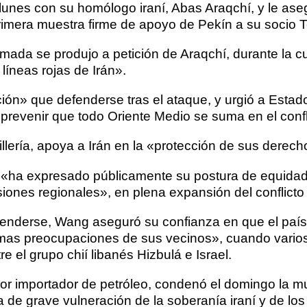
e lunes con su homólogo iraní, Abas Araqchí, y le as
a primera muestra firme de apoyo de Pekín a su socio
amada se produjo a petición de Araqchí, durante la 
 líneas rojas de Irán».
pción» que defenderse tras el ataque, y urgió a Esta
 prevenir que todo Oriente Medio se suma en el confl
lería, apoya a Irán en la «protección de sus derecho
, «ha expresado públicamente su postura de equida
siones regionales», en plena expansión del conflicto
fenderse, Wang aseguró su confianza en que el país
gítimas preocupaciones de sus vecinos», cuando vario
e el grupo chií libanés Hizbulá e Israel.
yor importador de petróleo, condenó el domingo la mu
a de grave vulneración de la soberanía iraní y de los