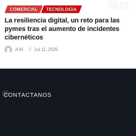
COMERCIAL
o para las
Fundación Ficohsa fortalece 
ncidentes
alimentación escolar y pro
hábitos saludables junto al
Mundial de Alimentos y Nest
A M
Jul 9, 2026
CONTACTANOS