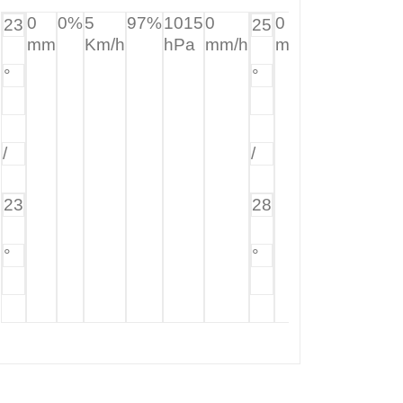
0
0%
5
97%
1015
0
0
0%
5
89
23
25
mm
Km/h
hPa
mm/h
mm
Km/h
°
°
/
/
23
28
°
°