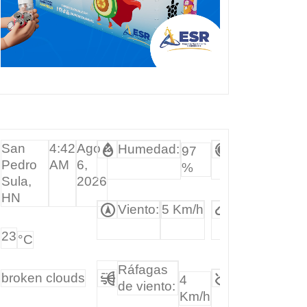
San
4:42
Ago
Humedad:
Presión:
97
101
Pedro
AM
6,
%
hPa
Sula,
2026
HN
Viento:
5 Km/h
Clouds:
69%
23
°C
Ráfagas
broken clouds
Visibilidad:
4
1
de viento:
Km/h
k