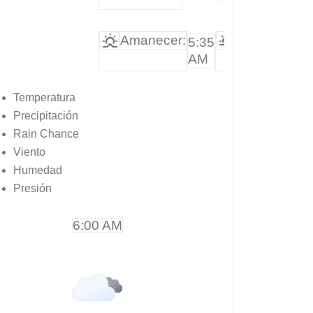
Amanecer:
Atardecer:
5:35
6
AM
P
Temperatura
Precipitación
Rain Chance
Viento
Humedad
Presión
6:00 AM
9:00 A