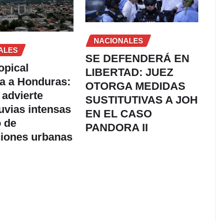
NACIONALES
ALES
SE DEFENDERÁ EN
opical
LIBERTAD: JUEZ
a a Honduras:
OTORGA MEDIDAS
advierte
SUSTITUTIVAS A JOH
luvias intensas
EN EL CASO
o de
PANDORA II
iones urbanas