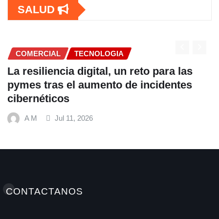
SALUD
COMERCIAL
para las
Fundación Ficohsa fortalece l
identes
alimentación escolar y promu
hábitos saludables junto al P
Mundial de Alimentos y Nestl
A M
Jul 9, 2026
CONTACTANOS