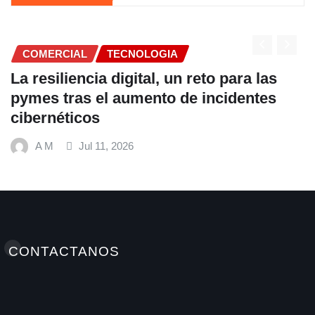
GIA
COMERCIAL
, un reto para las
Fundación Ficohsa for
o de incidentes
alimentación escolar
hábitos saludables j
Mundial de Alimentos
A M
Jul 9, 2026
CONTACTANOS