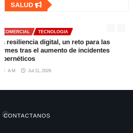
SALUD
COMERCIAL
Fundación Ficohsa fortalece la
alimentación escolar y promueve
hábitos saludables junto al Programa
Mundial de Alimentos y Nestlé
A M
Jul 9, 2026
CONTACTANOS