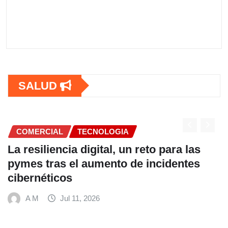
SALUD
OGIA
COMERCIAL
l, un reto para las
Fundación Ficohsa fo
nto de incidentes
alimentación escola
hábitos saludables 
Mundial de Alimento
A M
Jul 9, 2026