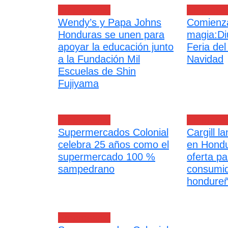
Empresarial
Empresar
Wendy’s y Papa Johns
Comienza
Honduras se unen para
magia:Di
apoyar la educación junto
Feria del
a la Fundación Mil
Navidad
Escuelas de Shin
Fujiyama
Empresarial
Empresar
Supermercados Colonial
Cargill l
celebra 25 años como el
en Hondu
supermercado 100 %
oferta pa
sampedrano
consumi
hondure
Empresarial