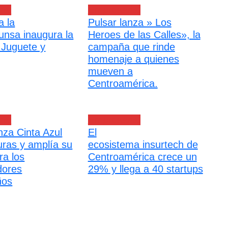
ial
Empresarial
 la
Pulsar lanza » Los
unsa inaugura la
Heroes de las Calles», la
 Juguete y
campaña que rinde
homenaje a quienes
mueven a
Centroamérica.
ial
Empresarial
anza Cinta Azul
El
ras y amplía su
ecosistema insurtech de
ra los
Centroamérica crece un
dores
29% y llega a 40 startups
ños