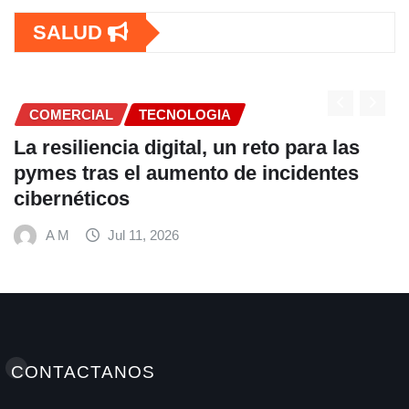
SALUD
MERCIAL
TECNOLOGIA
COM
esiliencia digital, un reto para las
Fund
s tras el aumento de incidentes
alim
rnéticos
hábi
Mund
 M
Jul 11, 2026
A
CONTACTANOS