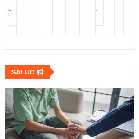
°
°
SALUD
ategia urgente para
rculosis en personas con
a Latina