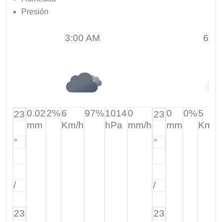
Presión
3:00 AM
6:0
0.02
2%
6
97%
1014
0
0
0%
5
23
23
mm
Km/h
hPa
mm/h
mm
Km/h
°
°
/
/
23
23