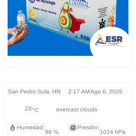
San Pedro Sula, HN
2:17 AM
Ago 6, 2026
23
overcast clouds
°C
Humedad:
Presión:
96 %
1014 hPa