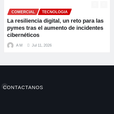
COMERCIAL
s
Fundación Ficohsa fortalece la
s
alimentación escolar y promueve
hábitos saludables junto al Program
Mundial de Alimentos y Nestlé
A M
Jul 9, 2026
CONTACTANOS