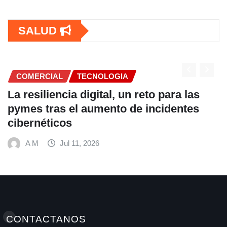
SALUD
COMERCIAL
a las
Fundación Ficohsa fortalece la
entes
alimentación escolar y promuev
hábitos saludables junto al Pro
Mundial de Alimentos y Nestlé
A M
Jul 9, 2026