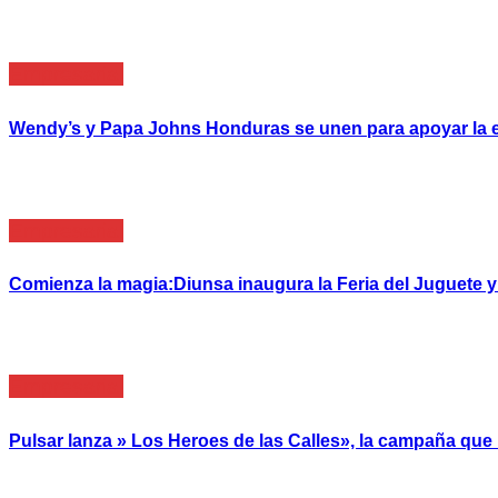
Empresarial
Wendy’s y Papa Johns Honduras se unen para apoyar la e
Empresarial
Comienza la magia:Diunsa inaugura la Feria del Juguete 
Empresarial
Pulsar lanza » Los Heroes de las Calles», la campaña qu