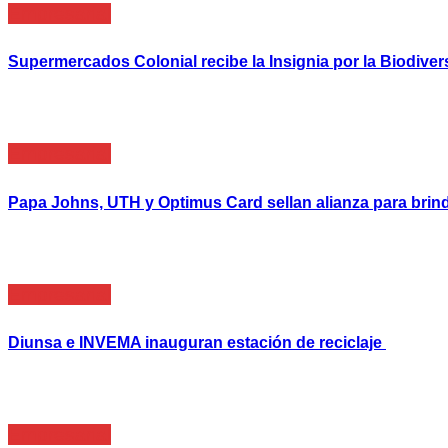
Empresarial
Supermercados Colonial recibe la Insignia por la Biodive
Empresarial
Papa Johns, UTH y Optimus Card sellan alianza para brin
Empresarial
Diunsa e INVEMA inauguran estación de reciclaje
Empresarial