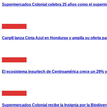
Supermercados Colonial celebra 25 años como el super
Empresarial
Cargill lanza Cinta Azul en Honduras y amplía su oferta
Empresarial
El ecosistema insurtech de Centroamérica crece un 29% y 
Empresarial
Supermercados Colonial recibe la Insignia por la Biodive