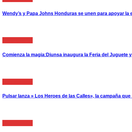
Wendy’s y Papa Johns Honduras se unen para apoyar la e
Empresarial
Comienza la magia:Diunsa inaugura la Feria del Juguete 
Empresarial
Pulsar lanza » Los Heroes de las Calles», la campaña qu
Empresarial