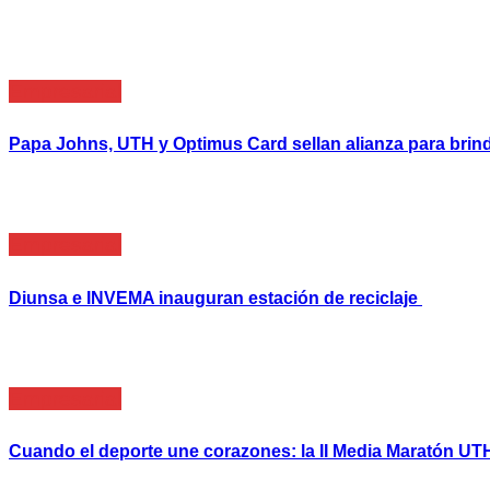
Empresarial
Papa Johns, UTH y Optimus Card sellan alianza para brin
Empresarial
Diunsa e INVEMA inauguran estación de reciclaje
Empresarial
Cuando el deporte une corazones: la II Media Maratón UTH 