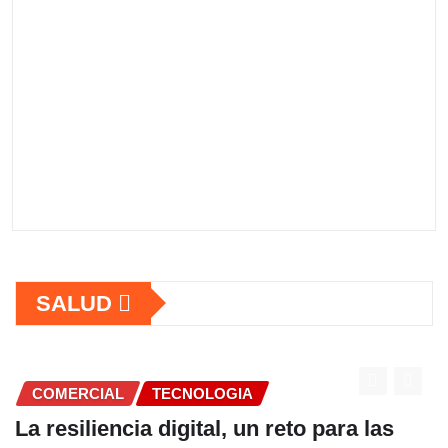
SALUD
ERCIAL
TECNOLOGIA
COME
iliencia digital, un reto para las
Fundac