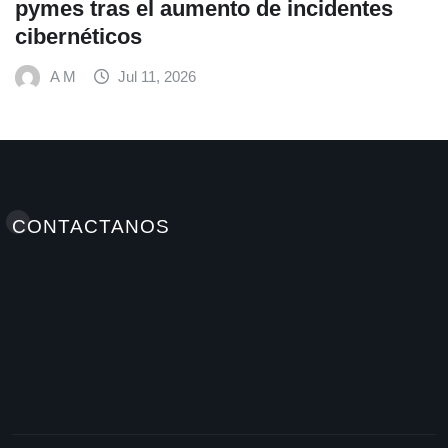
 tras el aumento de incidentes
alime
néticos
hábit
Mundi
M
Jul 11, 2026
A M
CONTACTANOS