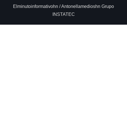
Elminutoinformativohn / Antonellamedioshn Grupo
INSTATEC