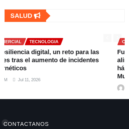
SALUD
COMERCIAL
Fundación Ficohsa fortalece la
alimentación escolar y promueve
hábitos saludables junto al Programa
Mundial de Alimentos y Nestlé
A M
Jul 9, 2026