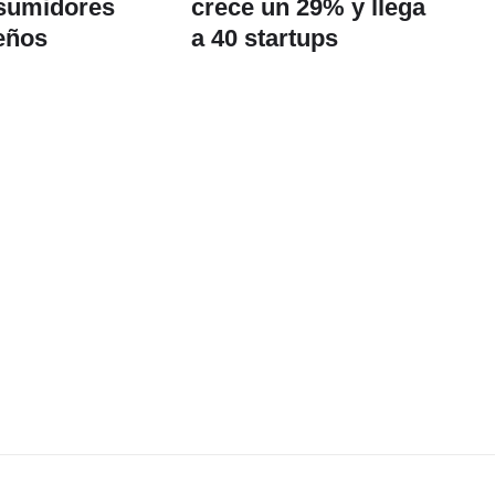
nsumidores
crece un 29% y llega
eños
a 40 startups