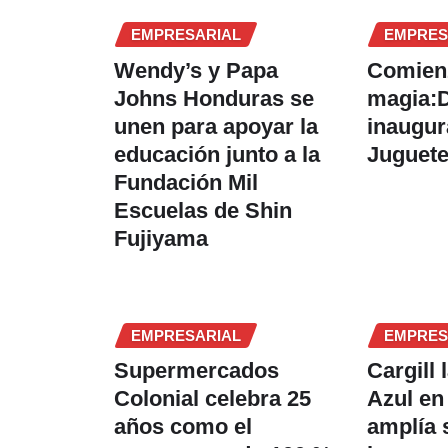
EMPRESARIAL
EMPRES
Wendy’s y Papa
Comien
Johns Honduras se
magia:
unen para apoyar la
inaugura
educación junto a la
Juguete
Fundación Mil
Escuelas de Shin
Fujiyama
EMPRESARIAL
EMPRES
Supermercados
Cargill 
Colonial celebra 25
Azul en
años como el
amplía 