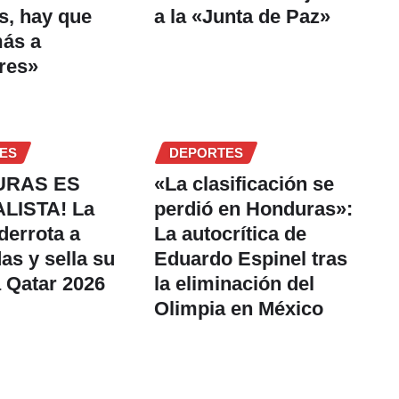
s, hay que
a la «Junta de Paz»
más a
res»
ES
DEPORTES
URAS ES
«La clasificación se
LISTA! La
perdió en Honduras»:
derrota a
La autocrítica de
s y sella su
Eduardo Espinel tras
a Qatar 2026
la eliminación del
Olimpia en México