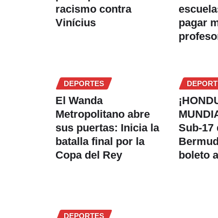
racismo contra
escuela
Vinícius
pagar 
profeso
DEPORTES
DEPORT
El Wanda
¡HOND
Metropolitano abre
MUNDIA
sus puertas: Inicia la
Sub-17 
batalla final por la
Bermuda
Copa del Rey
boleto 
DEPORTES