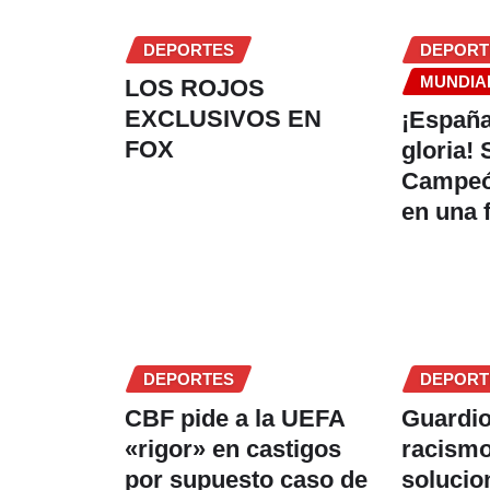
DEPORTES
DEPORT
MUNDIAL
LOS ROJOS
EXCLUSIVOS EN
¡España
FOX
gloria!
Campeó
en una f
DEPORTES
DEPORT
CBF pide a la UEFA
Guardio
«rigor» en castigos
racismo
por supuesto caso de
solucio