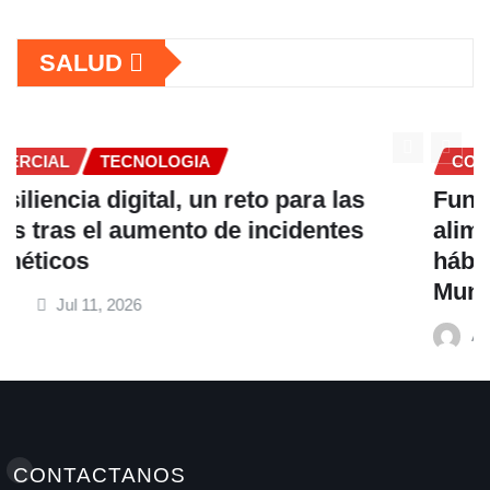
SALUD
COMERCIAL
Fundación Ficohsa fortalece la
alimentación escolar y promueve
hábitos saludables junto al Programa
Mundial de Alimentos y Nestlé
A M
Jul 9, 2026