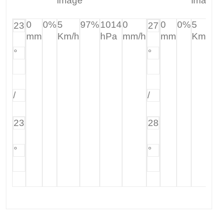
0
0%
5
97%
1014
0
0
0%
5
23
27
mm
Km/h
hPa
mm/h
mm
Km/h
°
°
/
/
23
28
°
°