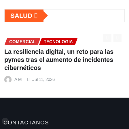
SALUD
COMERCIAL
n reto para las
Fundación Ficohsa forta
de incidentes
alimentación escolar y
hábitos saludables junt
Mundial de Alimentos y
A M
Jul 9, 2026