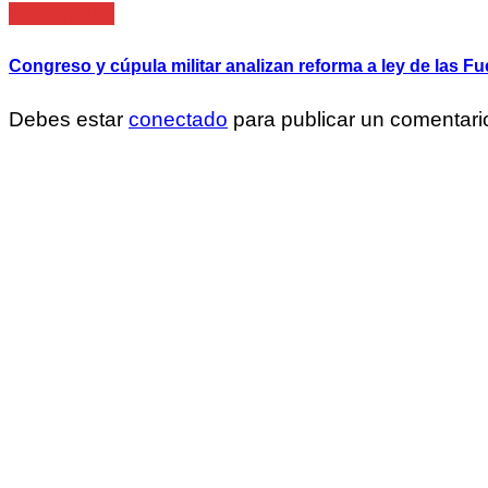
Nacionales
Congreso y cúpula militar analizan reforma a ley de las
Debes estar
conectado
para publicar un comentari