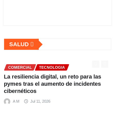
SALUD
COMERCIAL
as
Fundación Ficohsa fortalece la
es
alimentación escolar y promueve
hábitos saludables junto al Progra
Mundial de Alimentos y Nestlé
A M
Jul 9, 2026