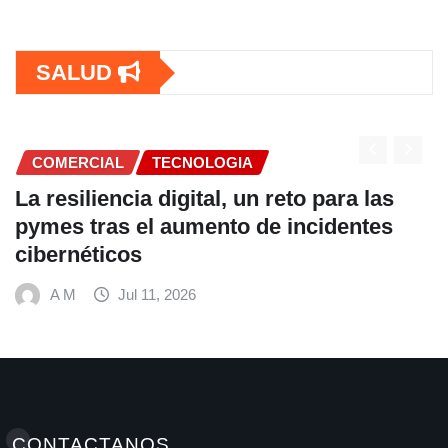
SALUD
TECNOLOGIA
COMERCIAL
cia digital, un reto para las
Fundación F
 el aumento de incidentes
alimentaci
os
hábitos sa
Mundial de
ul 11, 2026
A M
J