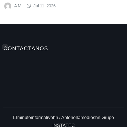
Mundial de Alim
026
A M
Jul 9, 202
CONTACTANOS
Elminutoinformativohn / Antonellamedioshn Grupo