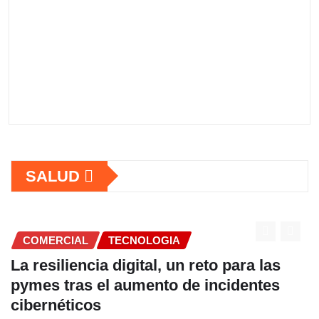
SALUD
CNOLOGIA
COMERCIAL
gital, un reto para las
Fundación Ficohs
umento de incidentes
alimentación es
hábitos saludabl