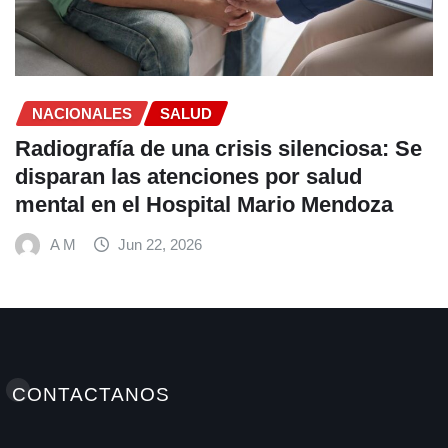
SALUD
Endometriosis y miomas: a
ofrecen a las mujeres opcio
tratamiento menos invasiva
A M
Jun 18, 2026
CONTACTANOS