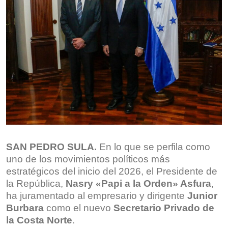
SAN PEDRO SULA.
En lo que se perfila como
uno de los movimientos políticos más
estratégicos del inicio del 2026, el Presidente de
la República,
Nasry «Papi a la Orden» Asfura
,
ha juramentado al empresario y dirigente
Junior
Burbara
como el nuevo
Secretario Privado de
la Costa Norte
.