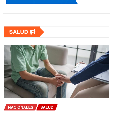
SALUD
SALUD
OPS lanza estrategia urgente para
frenar la Tuberculosis en personas con
VIH en América Latina
A M
Jun 22, 2026