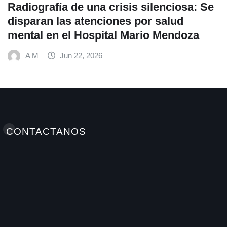
CONTACTANOS
Elminutoinformativohn / Antonellamedioshn Grupo
INSTATEC