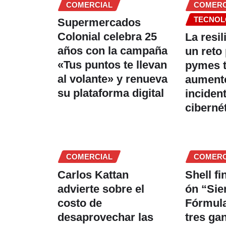
COMERCIAL
COMERC
TECNOL
Supermercados
Colonial celebra 25
La resil
años con la campaña
un reto 
«Tus puntos te llevan
pymes t
al volante» y renueva
aument
su plataforma digital
inciden
ciberné
COMERCIAL
COMERC
Carlos Kattan
Shell f
advierte sobre el
ón “Sie
costo de
Fórmula
desaprovechar las
tres ga