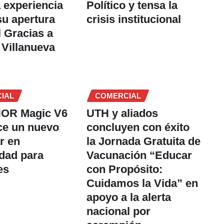
 experiencia
Político y tensa la
su apertura
crisis institucional
l Gracias a
 Villanueva
IAL
COMERCIAL
OR Magic V6
UTH y aliados
ce un nuevo
concluyen con éxito
r en
la Jornada Gratuita de
idad para
Vacunación “Educar
es
con Propósito:
Cuidamos la Vida” en
apoyo a la alerta
nacional por