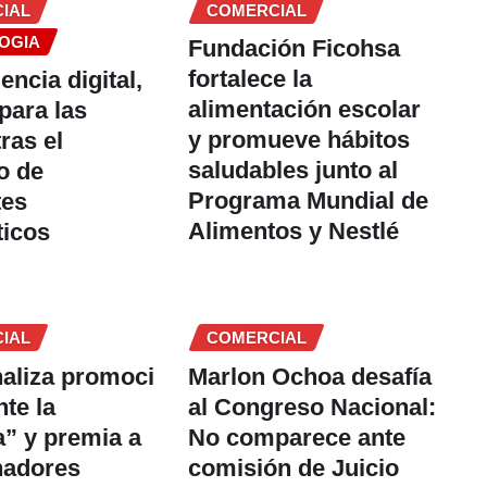
IAL
COMERCIAL
OGIA
Fundación Ficohsa
fortalece la
iencia digital,
alimentación escolar
para las
y promueve hábitos
ras el
saludables junto al
o de
Programa Mundial de
tes
Alimentos y Nestlé
ticos
IAL
COMERCIAL
inaliza promoci
Marlon Ochoa desafía
nte la
al Congreso Nacional:
” y premia a
No comparece ante
nadores
comisión de Juicio