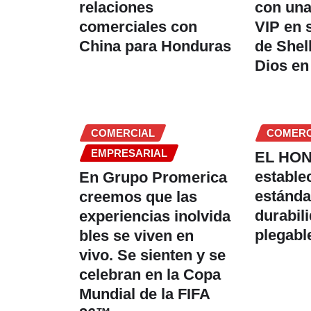
relaciones
con una
comerciales con
VIP en 
China para Honduras
de Shel
Dios en
COMERCIAL
COMERC
EMPRESARIAL
EL HON
estable
En Grupo Promerica
estánda
creemos que las
durabil
experiencias inolvida
plegabl
bles se viven en
vivo. Se sienten y se
celebran en la Copa
Mundial de la FIFA