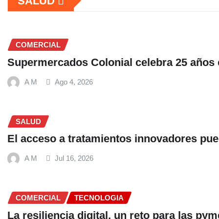
SALUD
COMERCIAL
Supermercados Colonial celebra 25 años co
A M
Ago 4, 2026
SALUD
El acceso a tratamientos innovadores pue
A M
Jul 16, 2026
COMERCIAL
TECNOLOGIA
La resiliencia digital, un reto para las py