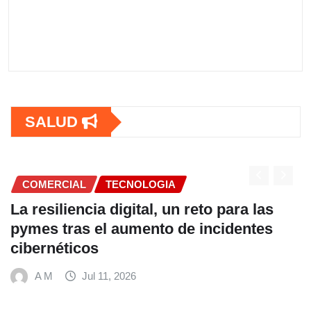
SALUD
CNOLOGIA
COMERCIAL
gital, un reto para las
Fundación Ficohs
umento de incidentes
alimentación es
hábitos saludabl
Mundial de Alim
026
A M
Jul 9, 202